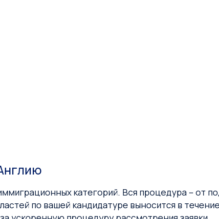
 Англию
иммиграционных категорий. Вся процедура – от по
властей по вашей кандидатуре выносится в течени
0 за ускоренную процедуру рассмотрения заявки.