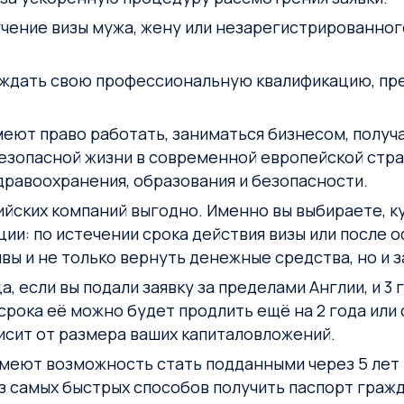
учение визы мужа, жену или незарегистрированно
рждать свою профессиональную квалификацию, пр
еют право работать, заниматься бизнесом, получа
езопасной жизни в современной европейской стран
дравоохранения, образования и безопасности.
йских компаний выгодно. Именно вы выбираете, ку
ии: по истечении срока действия визы или после 
ы и не только вернуть денежные средства, но и з
, если вы подали заявку за пределами Англии, и 3 
рока её можно будет продлить ещё на 2 года или 
висит от размера ваших капиталовложений.
 имеют возможность стать подданными через 5 лет
из самых быстрых способов получить паспорт граж