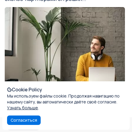
Cookie Policy
Истории клиентов
Мы используем файлы cookie. Продолжая навигацию по
5 мин
нашему сайту, вы автоматически даёте своё согласие.
Узнать больше
.
Открытие представительства и счета в
английском банке для бизнесмена из
Согласиться
Преимущества
Банковская система
Благонадёжность
Португалии