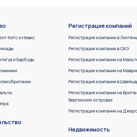
во
Регистрация компаний
ент-Китс и Невис
Регистрация компании в Лихтен
ренады
Регистрация компании в ОАЭ
нтигуа и Барбуды
Регистрация компании на Мальт
оминики
Регистрации компании на Маври
еликобритании
Регистрация компании в Швейца
альты
Регистрация компании на Брита
Виргинских островах
ипра
Регистрация компании на Джер
ельство
Недвижимость