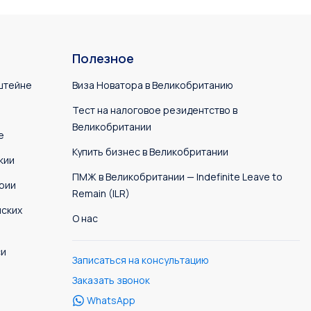
Полезное
штейне
Виза Новатора в Великобританию
Тест на налоговое резидентство в
Великобритании
е
Купить бизнес в Великобритании
кии
ПМЖ в Великобритании — Indefinite Leave to
рии
Remain (ILR)
нских
О нас
си
Записаться на консультацию
Заказать звонок
WhatsApp