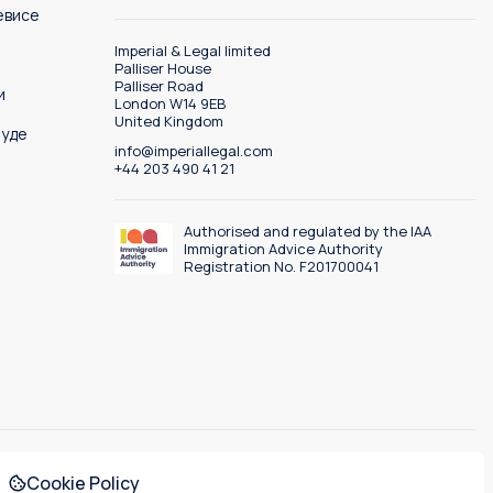
евисе
Imperial & Legal limited
Palliser House
Palliser Road
и
London W14 9EB
United Kingdom
буде
info@imperiallegal.com
+44 203 490 41 21
Authorised and regulated by the IAA
Immigration Advice Authority
Registration No. F201700041
Cookie Policy