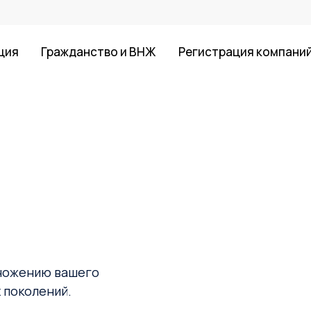
ция
Гражданство и ВНЖ
Регистрация компани
множению вашего
 поколений.