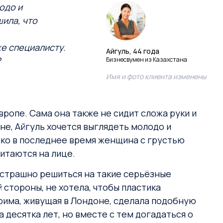
одо и
шила, что
е специалисту.
Айгуль, 44 года
?
Бизнесвумен из Казахстана
Имя и фото клиента изменены
вропе. Сама она также не сидит сложа руки и
е, Айгуль хочется выглядеть молодо и
ако в последнее время женщина с грустью
читаются на лице.
о страшно решиться на такие серьёзные
 стороны, не хотела, чтобы пластика
арима, живущая в Лондоне, сделала подобную
десятка лет, но вместе с тем догадаться о