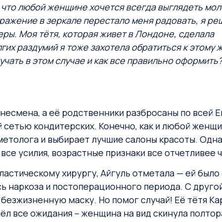
, что любой женщине хочется всегда выглядеть мол
ражение в зеркале перестало меня радовать, я ре
ры. Моя тётя, которая живет в Лондоне, сделала
их раздумий я тоже захотела обратиться к этому ж
лучать в этом случае и как все правильно оформить
знесмена, а её родственники разбросаны по всей Е
сетью кондитерских. Конечно, как и любой женщин
метолога и выбирает лучшие салоны красоты. Одн
 все усилия, возрастные признаки все отчетливее 
пластическому хирургу, Айгуль отметала — ей был
ь наркоза и постоперационного периода. С другой
а безжизненную маску. Но помог случай! Её тётя К
 все ожидания – женщина на вид скинула полтора 