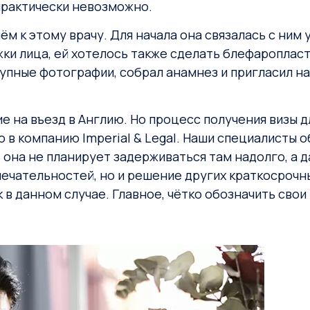
практически невозможно.
иём к этому врачу. Для начала она связалась с ни
и лица, ей хотелось также сделать блефаропласт
рупные фотографии, собрал анамнез и пригласил н
е на въезд в Англию. Но процесс получения визы д
в компанию Imperial & Legal. Наши специалисты об
ь она не планирует задерживаться там надолго, а д
чательностей, но и решение других краткосрочны
в данном случае. Главное, чётко обозначить свои 