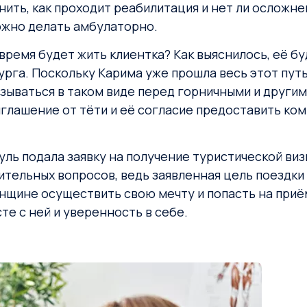
ить, как проходит реабилитация и нет ли осложнен
ожно делать амбулаторно.
время будет жить клиентка? Как выяснилось, её буд
рга. Поскольку Карима уже прошла весь этот путь
азываться в таком виде перед горничными и други
иглашение от тёти и её согласие предоставить ком
ль подала заявку на получение туристической виз
ительных вопросов, ведь заявленная цель поездк
ине осуществить свою мечту и попасть на приём 
те с ней и уверенность в себе.