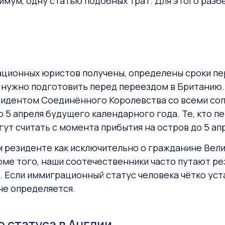
имум, одну статью подобных трат. Для этого разб
ционных юристов получены, определены сроки пер
е нужно подготовить перед переездом в Британию
езидентом Соединённого Королевства со всеми со
о 5 апреля будущего календарного года. Те, кто 
ут считать с момента прибытия на остров до 5 ап
 резиденте как исключительно о гражданине Вел
роме того, наши соотечественники часто путают р
м. Если иммиграционный статус человека чётко ус
 не определяется.
 статуса в Англии