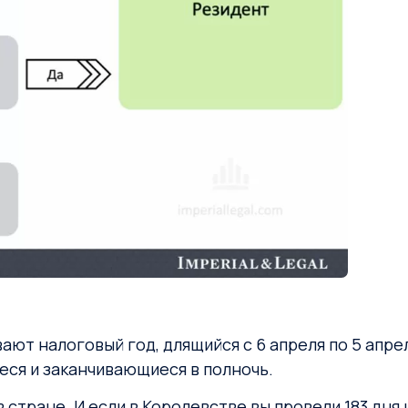
ют налоговый год, длящийся с 6 апреля по 5 апреля
ся и заканчивающиеся в полночь.
 стране. И если в Королевстве вы провели 183 дня