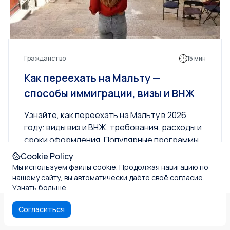
Гражданство
15 мин
Как переехать на Мальту —
способы иммиграции, визы и ВНЖ
Узнайте, как переехать на Мальту в 2026
году: виды виз и ВНЖ, требования, расходы и
сроки оформления. Популярные программы
для цифровых кочевников,...
Cookie Policy
Мы используем файлы cookie. Продолжая навигацию по
нашему сайту, вы автоматически даёте своё согласие.
Узнать больше
.
Согласиться