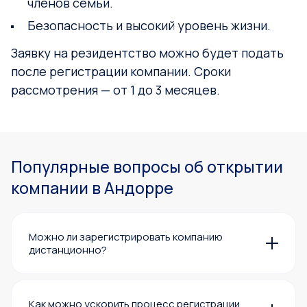
членов семьи.
Безопасность и высокий уровень жизни.
Заявку на резидентство можно будет подать
после регистрации компании. Сроки
рассмотрения — от 1 до 3 месяцев.
Популярные вопросы об открытии
компании в Андорре
Можно ли зарегистрировать компанию
дистанционно?
Да, регистрация компании в Андорре возможна
дистанционно. Однако для открытия
банковского счёта может потребоваться ваше
Как можно ускорить процесс регистрации
личное присутствие. В этом случае наша