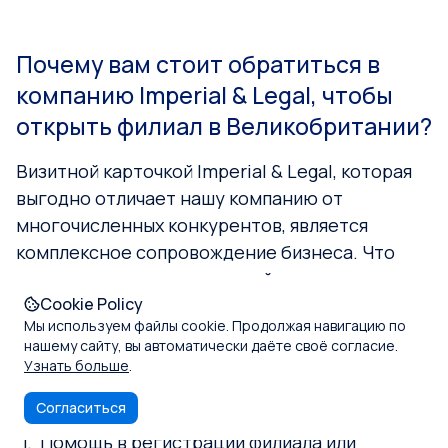
Почему вам стоит обратиться в
компанию Imperial & Legal, чтобы
открыть филиал в Великобритании?
Визитной карточкой Imperial & Legal, которая
выгодно отличает нашу компанию от
многочисленных конкурентов, является
комплексное сопровождение бизнеса. Что
предполагает максимальный спектр
Cookie Policy
возможностей наших сотрудников и
Мы используем файлы cookie. Продолжая навигацию по
принципиальный отказ от узкой специализации
нашему сайту, вы автоматически даёте своё согласие.
только на каком-то одном вопросе.
Узнать больше
.
Обратившись к нашим юристам, вы получите:
Согласиться
Помощь в регистрации филиала или