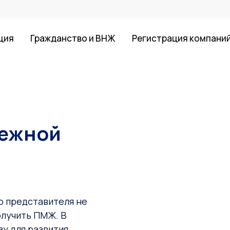
ция
Гражданство и ВНЖ
Регистрация компани
бежной
о представителя не
олучить ПМЖ. В
у для развития