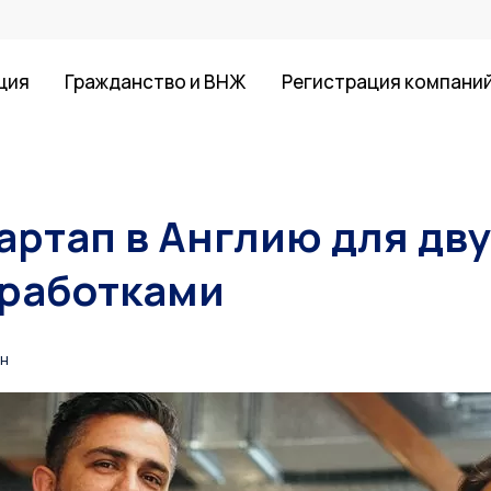
ция
Гражданство и ВНЖ
Регистрация компани
ртап в Англию для дву
зработками
ин