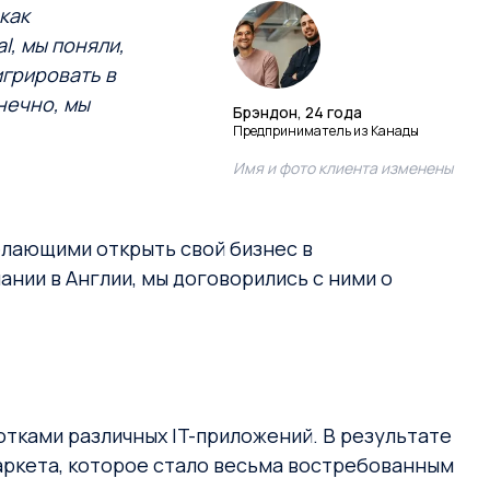
как
l, мы поняли,
игрировать в
нечно, мы
Брэндон, 24 года
Предприниматель из Канады
Имя и фото клиента изменены
елающими открыть свой бизнес в
ании в Англии, мы договорились с ними о
отками различных IT-приложений. В результате
аркета, которое стало весьма востребованным