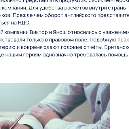
инолично представлять продукцию своих венгерск
компании. Для удобства расчётов внутри страны
анков. Прежде чем оборот английского представи
ься на НДС.
ей компании Виктор и Янош относились с уважени
ствовали только в правовом поле. Подобную практ
лтерию и вовремя сдают годовые отчёты. Британс
е нашим героям однозначно требовалась помощь и