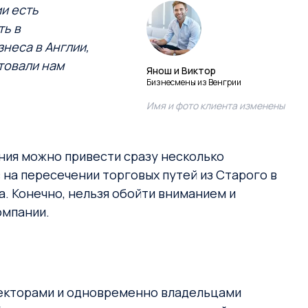
и есть
ть в
знеса в Англии,
товали нам
Янош и Виктор
Бизнесмены из Венгрии
Имя и фото клиента изменены
ния можно привести сразу несколько
на пересечении торговых путей из Старого в
. Конечно, нельзя обойти вниманием и
омпании.
иректорами и одновременно владельцами