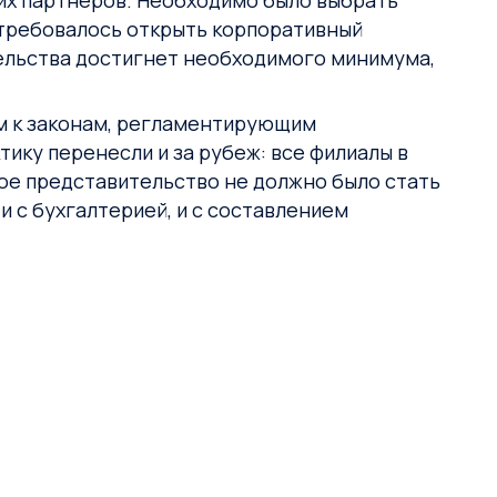
их партнёров. Необходимо было выбрать
 требовалось открыть корпоративный
тельства достигнет необходимого минимума,
ем к законам, регламентирующим
ику перенесли и за рубеж: все филиалы в
кое представительство не должно было стать
 с бухгалтерией, и с составлением