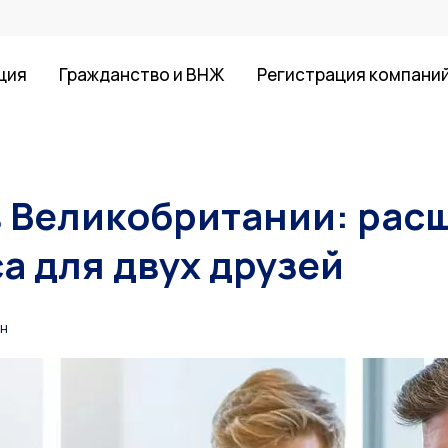
ция
Гражданство и ВНЖ
Регистрация компани
в Великобритании: рас
а для двух друзей
ин