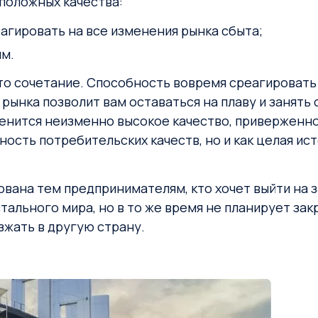
оположных качества:
еагировать на все изменения рынка сбыта;
ям.
это сочетание. Способность вовремя среагировать
ынка позволит вам оставаться на плаву и занять 
енится неизменно высокое качество, приверженно
ость потребительских качеств, но и как целая ист
ована тем предпринимателям, кто хочет выйти на
тального мира, но в то же время не планирует за
зжать в другую страну.