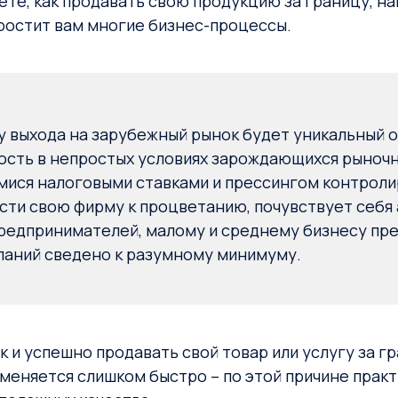
ете, как продавать свою продукцию за границу, н
ростит вам многие бизнес-процессы.
 выхода на зарубежный рынок будет уникальный 
сть в непростых условиях зарождающихся рыночн
ся налоговыми ставками и прессингом контролир
сти свою фирму к процветанию, почувствует себя а
редпринимателей, малому и среднему бизнесу пре
паний сведено к разумному минимуму.
 и успешно продавать свой товар или услугу за г
меняется слишком быстро – по этой причине прак