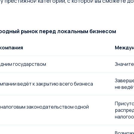
зу престижной категории, с которой вы сможете д
родный рынок перед локальным бизнесом
 компания
Междун
одним государством
Значите
Заверше
мпании ведёт к закрытию всего бизнеса
не ведё
Присутс
 налоговым законодательством одной
распред
налого
Возможн