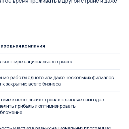
олгое время проживать в другой стране и даже
ародная компания
льно шире национального рынка
ние работы одного или даже нескольких филиалов
т к закрытию всего бизнеса
твие в нескольких странах позволяет выгодно
елить прибыль и оптимизировать
обложение
ость участия в разных национальных программах