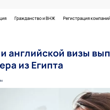
ция
Гражданство и ВНЖ
Регистрация компани
и английской визы вып
ера из Египта
ин