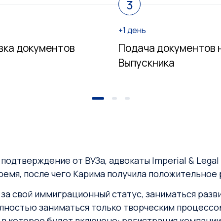
3
+1 день
вка документов
Подача документов н
Выпускника
одтверждение от ВУЗа, адвокаты Imperial & Legal 
ремя, после чего Карима получила положительное
 за свой иммиграционный статус, заниматься раз
олностью заниматься только творческим процессо
 которое будет включено: регистрация компании, 