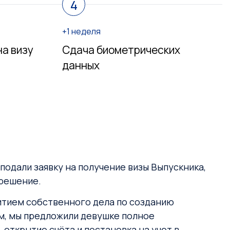
4
+1 неделя
а визу
Сдача биометрических
данных
подали заявку на получение визы Выпускника,
 решение.
витием собственного дела по созданию
м, мы предложили девушке полное
открытие счёта и постановка на учет в