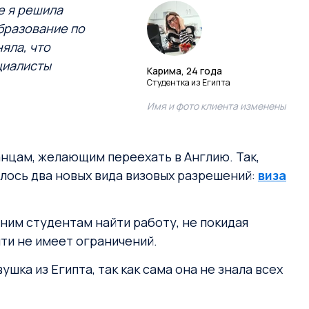
е я решила
образование по
яла, что
циалисты
Карима, 24 года
Студентка из Египта
Имя и фото клиента изменены
нцам, желающим переехать в Англию. Так,
илось два новых вида визовых разрешений:
виза
ним студентам найти работу, не покидая
чти не имеет ограничений.
шка из Египта, так как сама она не знала всех