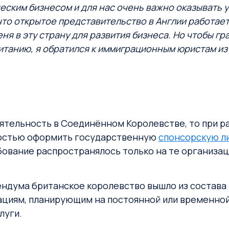
еским бизнесом и для нас очень важно оказывать у
что открытое представительство в Англии работае
я в эту страну для развития бизнеса. Но чтобы гр
танию, я обратился к иммиграционным юристам из I
ятельность в Соединённом Королевстве, то при р
мостью оформить государственную
спонсорскую л
ование распространялось только на те организаци
ендума британское королевство вышло из состава Е
циям, планирующим на постоянной или временной
луги.