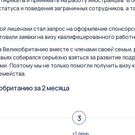
ификаты и принимать на работу иностранцев. В о
татуса и поведения заграничных сотрудников, а
й лицензии стал запрос на оформление спонсорск
овили заявки на визу квалифицированного работни
в Великобританию вместе с членами своей семьи, р
авьях собирался серьёзно взяться за развитие под
ми. Поэтому мы не только помогли получить визу 
семейства.
кобританию за 2 месяца
3
+1 день