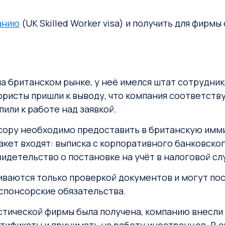
анию
(UK Skilled Worker visa) и получить для фирм
а британском рынке, у неё имелся штат сотруднико
исты пришли к выводу, что компания соответству
упили к работе над заявкой.
сору необходимо предоставить в британскую имм
акет входят: выписка с корпоративного банковско
видетельство о постановке на учёт в налоговой с
иваются только проверкой документов и могут пос
 спонсорские обязательства.
стической фирмы была получена, компанию внесли 