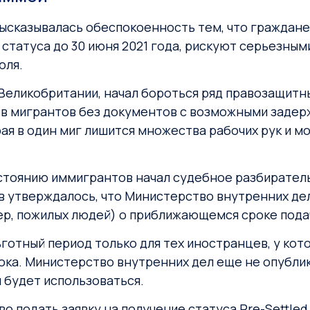
 высказывалась обеспокоенность тем, что граждане
 статуса до 30 июня 2021 года, рискуют серьезным
юля.
Великобритании, начал бороться ряд правозащитных
в мигрантов без документов с возможными задерж
ая в один миг лишится множества рабочих рук и мо
стоянию иммигрантов начал судебное разбиратель
тв утверждалось, что Министерство внутренних де
ер, пожилых людей) о приближающемся сроке пода
готный период только для тех иностранцев, у кот
рока. Министерство внутренних дел еще не опубли
н будет использоваться.
 подать заявку на получение статуса Pre-Settled