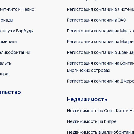
ент-Китс и Невис
Регистрация компании в Лихтен
ренады
Регистрация компании в ОАЭ
нтигуа и Барбуды
Регистрация компании на Мальт
оминики
Регистрации компании на Маври
еликобритании
Регистрация компании в Швейца
альты
Регистрация компании на Брита
Виргинских островах
ипра
Регистрация компании на Джер
ельство
Недвижимость
Недвижимость на Сент-Китс и Н
Недвижимость на Кипре
Недвижимость в Великобритани