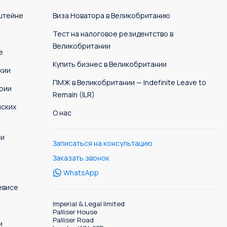
штейне
Виза Новатора в Великобританию
Тест на налоговое резидентство в
Великобритании
е
Купить бизнес в Великобритании
кии
ПМЖ в Великобритании — Indefinite Leave to
рии
Remain (ILR)
нских
О нас
си
Записаться на консультацию
Заказать звонок
WhatsApp
евисе
Imperial & Legal limited
Palliser House
Palliser Road
и