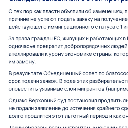
С тех пор как власти объявили об изменениях,
причине не успеют подать заявку на получение
действующего иммиграционного статуса с 1 и
За права граждан ЕС, живущих и работающих в 
одночасье превратит добропорядочных людей 
апеллировали к урону экономике страны, котор
им замену.
В результате Объединенный совет по благосо
срок подачи заявок. В ходе этих разбирательс
оповестить уязвимые слои мигрантов (наприм
Однако Верховный суд постановил продлить ль
не подали заявление до истечения крайнего с
долго продлится этот льготный период и как о
Таким образом, всем мигрантам, имеющим право