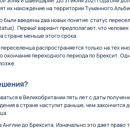
й зоны и Швейцарии. До 31 июня 2021 года они д
нят их нахождение на территории Туманного Альби
были введены два новых понятия: статус переселе
tatus). Первый вариант предполагает, что челове
 в стране меньше этого срока.
 переселенца распространяется только на тех ин
 до окончания переходного периода по Брексит. Од
позже.
решения?
ваться в Великобритании пять лет с даты получен
ения в стране наступит раньше, чем закончится д
ца.
 Англии до Брексита. Изначально это дает право 