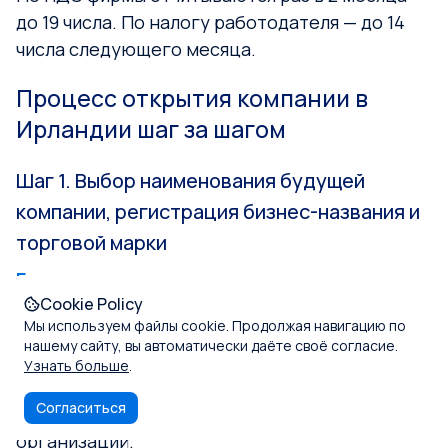
до 19 числа. По налогу работодателя — до 14
числа следующего месяца.
Процесс открытия компании в
Ирландии шаг за шагом
Шаг 1. Выбор наименования будущей
компании, регистрация бизнес-названия и
торговой марки
Грамотное сопровождение сотрудников
Cookie Policy
Imperial & Legal
избавит вас от затруднений на
Мы используем файлы cookie. Продолжая навигацию по
стадии подбора подходящего имени для своей
нашему сайту, вы автоматически даёте своё согласие.
компании. CRO зорко следит, чтобы
Узнать больше
.
предлагаемое название компании не было
Согласиться
похоже на названия уже существующих
организаций.