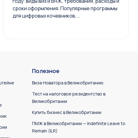
году: виды виз и ВНЖ, требования, расходы и
сроки оформления. Популярные программы
для цифровых кочевников,...
Полезное
штейне
Виза Новатора в Великобританию
Тест на налоговое резидентство в
Великобритании
е
Купить бизнес в Великобритании
кии
ПМЖ в Великобритании — Indefinite Leave to
рии
Remain (ILR)