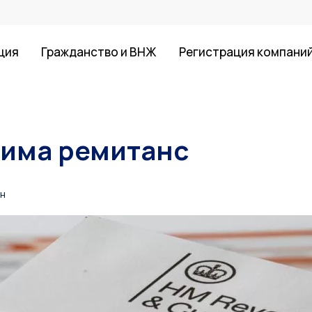
ция
Гражданство и ВНЖ
Регистрация компани
жима ремитанс
ин