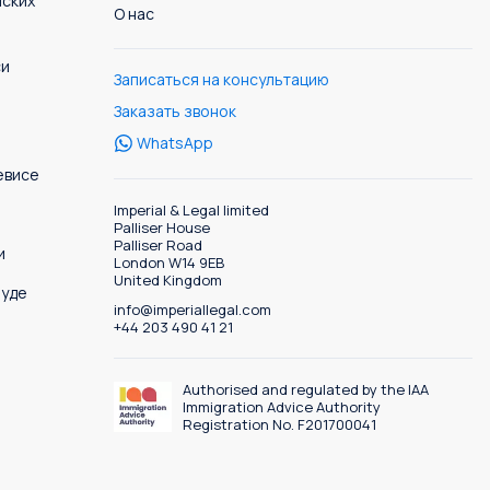
нских
О нас
си
Записаться на консультацию
Заказать звонок
WhatsApp
евисе
Imperial & Legal limited
Palliser House
Palliser Road
и
London W14 9EB
United Kingdom
буде
info@imperiallegal.com
+44 203 490 41 21
Authorised and regulated by the IAA
Immigration Advice Authority
Registration No. F201700041