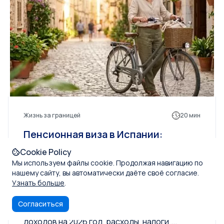
Жизнь за границей
20 мин
Пенсионная виза в Испании:
полное руководство для
Cookie Policy
иностранных пенсионеров
Мы используем файлы cookie. Продолжая навигацию по
нашему сайту, вы автоматически даёте своё согласие.
Узнать больше
.
Обзор пенсионной визы в Испании (виза для
лиц, не занимающихся коммерческой
Согласиться
деятельностью): правила в отношении
доходов на 2026 год, расходы, налоги,...