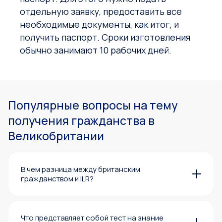
отдельную заявку, предоставить все
необходимые документы, как итог, и
получить паспорт. Сроки изготовления
обычно занимают 10 рабочих дней.
Популярные вопросы на тему
получения гражданства в
Великобритании
В чем разница между британским
гражданством и ILR?
ILR (Indefinite Leave to Remain)
и британское
гражданство представляют разные
юридические статусы в иммиграционном
Что представляет собой тест на знание
процессе в Великобритании.