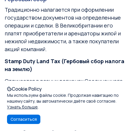
Традиционно налагается при оформлении
государством документов на определенные
операции и сделки. В Великобритании его
платят приобретатели и арендаторы жилой и
нежилой недвижимости, а также покупатели
акций компаний.
Stamp Duty Land Tax (Гербовый сбор налога
на землю)
Отличается в разных регионах Соединенного
Королевства.
Cookie Policy
Мы используем файлы cookie. Продолжая навигацию по
В Англии и Северной Ирландии для гербового
нашему сайту, вы автоматически даёте своё согласие.
Узнать больше
.
сбора налога на землю существуется
прогрессивная шкала. Размер налога прямо
Согласиться
пропорционален стоимости приобретаемого