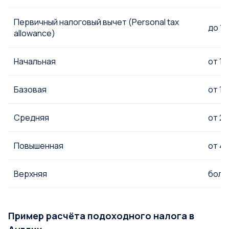
Первичный налоговый вычет (Personal tax
до 12
allowance)
Начальная
от 12
Базовая
от 14
Средняя
от 25
Повышенная
от 43
Верхняя
более
Пример расчёта подоходного налога в