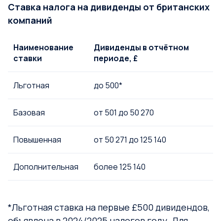
Ставка налога на дивиденды от британских
компаний
Наименование
Дивиденды в отчётном
С
ставки
периоде, £
н
Льготная
до 500*
Базовая
от 501 до 50 270
8
Повышенная
от 50 271 до 125 140
3
Дополнительная
более 125 140
3
*Льготная ставка на первые £500 дивидендов,
объявлена в 2024/2025 налогов году. Для