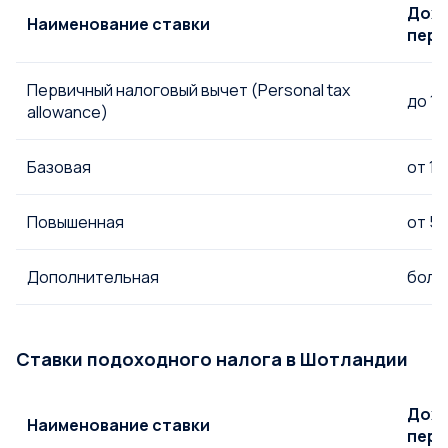
Дохо
Наименование ставки
пери
Первичный налоговый вычет (Personal tax
до 12
allowance)
Базовая
от 12
Повышенная
от 50
Дополнительная
более
Ставки подоходного налога в Шотландии
Дохо
Наименование ставки
пери